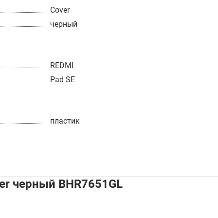
Cover
черный
REDMI
Pad SE
пластик
ver черный BHR7651GL