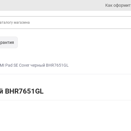
Как оформит
арантия
MI Pad SE Cover черный BHR7651GL
ый BHR7651GL