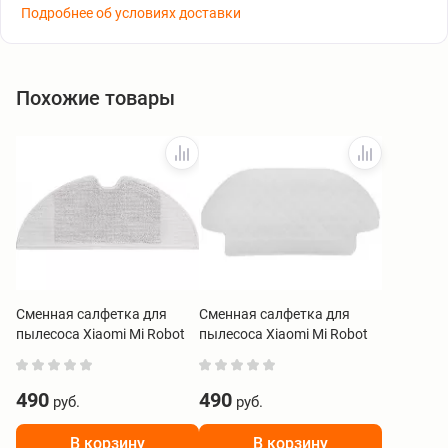
Подробнее об условиях доставки
Похожие товары
Сменная салфетка для
Сменная салфетка для
пылесоса Xiaomi Mi Robot
пылесоса Xiaomi Mi Robot
Vacuum-Mop Essential
Vacuum-Mop P Disposable
Disposable Mop Pad
Mop Pad SKV4114TY 30шт
BHR4251TY 30шт
490
490
руб.
руб.
В корзину
В корзину