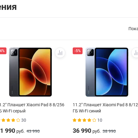
ения
Пок
-4%
-5%
1.2" Планшет Xiaomi Pad 8 8/256
11.2" Планшет Xiaomi Pad 8 8/1
Б Wi-Fi серый
ГБ Wi-Fi синий
30
10
1 990
36 990
руб.
руб.
43 990
38 990