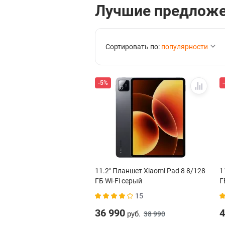
Лучшие предлож
Сортировать по:
популярности
-5%
11.2" Планшет Xiaomi Pad 8 8/128
1
ГБ Wi-Fi серый
Г
15
36 990
4
руб.
38 990