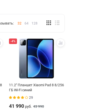
азывать:
32
64
128
-4%
28
11.2" Планшет Xiaomi Pad 8 8/256
ГБ Wi-Fi синий
29
41 990
руб.
43 990