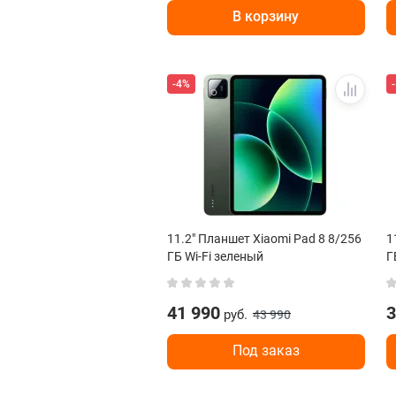
В корзину
-4%
11.2" Планшет Xiaomi Pad 8 8/256
1
ГБ Wi-Fi зеленый
Г
41 990
3
руб.
43 990
Под заказ