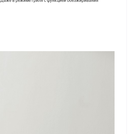
 Даже в режиме гриля с функцией обезжиривания