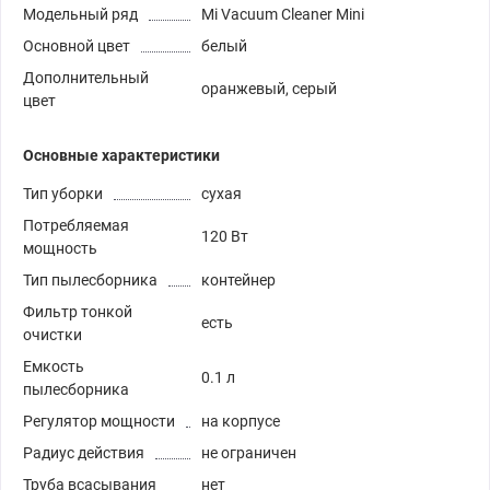
Модельный ряд
Mi Vacuum Cleaner Mini
Основной цвет
белый
Дополнительный
оранжевый, серый
цвет
Основные характеристики
Тип уборки
сухая
Потребляемая
120 Вт
мощность
Тип пылесборника
контейнер
Фильтр тонкой
есть
очистки
Емкость
0.1 л
пылесборника
Регулятор мощности
на корпусе
Радиус действия
не ограничен
Труба всасывания
нет