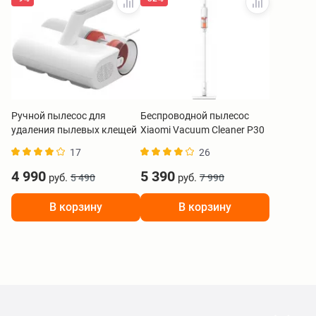
Ручной пылесос для
Беспроводной пылесос
удаления пылевых клещей
Xiaomi Vacuum Cleaner P30
Xiaomi Dust Mite Vacuum
BHR08J7EU
17
26
Cleaner 2 BHR8276EU
4 990
5 390
руб.
руб.
5 490
7 990
В корзину
В корзину