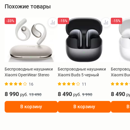
Похожие товары
-33%
-15%
-15%
Беспроводные наушники
Беспроводные наушники
Беспрово
Xiaomi OpenWear Stereo
Xiaomi Buds 5 черный
Xiaomi Bu
бежевый BHR8473GL
BHR8118GL
BHR8117
16
11
8 990
8 490
8 490
руб.
руб.
ру
13 490
9 990
В корзину
В корзину
В