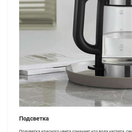
Подсветка
Подцветка красного цвета означает что вода нагрета, син