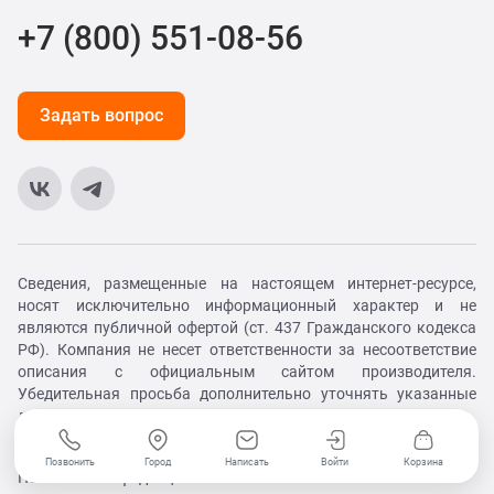
+7 (800) 551-08-56
Задать вопрос
Сведения, размещенные на настоящем интернет-ресурсе,
носят исключительно информационный характер и не
являются публичной офертой (ст. 437 Гражданского кодекса
РФ). Компания не несет ответственности за несоответствие
описания с официальным сайтом производителя.
Убедительная просьба дополнительно уточнять указанные
данные по электронной почте или контактным телефонам.
© XiaomiExclusive. Все права защищены. 2026
Позвонить
Город
Написать
Войти
Корзина
Политика конфиденциальности