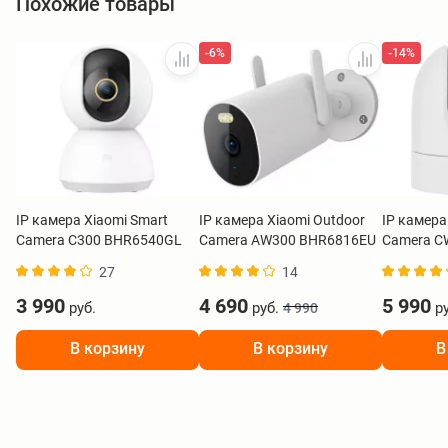
Похожие товары
-6%
-14%
IP камера Xiaomi Smart
IP камера Xiaomi Outdoor
IP камера
Camera C300 BHR6540GL
Camera AW300 BHR6816EU
Camera C
27
14
3 990
4 690
5 990
руб.
руб.
ру
4 990
В корзину
В корзину
В