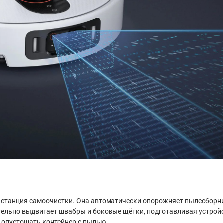
 станция самоочистки. Она автоматически опорожняет пылесборни
оятельно выдвигает швабры и боковые щётки, подготавливая устрой
 опустошать контейнер с пылью.