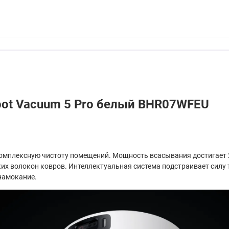
bot Vacuum 5 Pro белый BHR07WFEU
комплексную чистоту помещений. Мощность всасывания достигает 2
их волокон ковров. Интеллектуальная система подстраивает силу т
намокание.