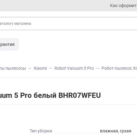
Как оформит
арантия
ты пылесосы
Xiaomi
Robot Vacuum 5 Pro
Робот-пылесос X
cuum 5 Pro белый BHR07WFEU
Тип уборки
влажная, сухая