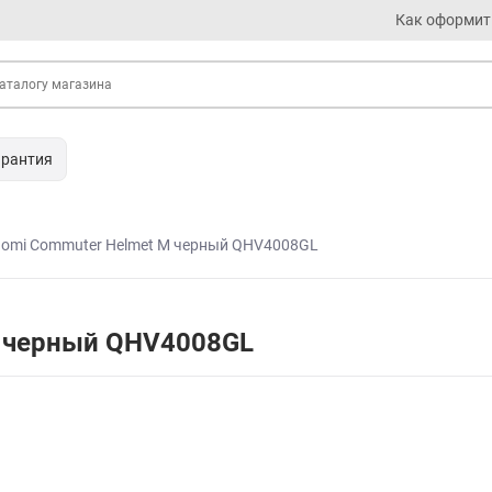
Как оформит
арантия
aomi Commuter Helmet M черный QHV4008GL
M черный QHV4008GL