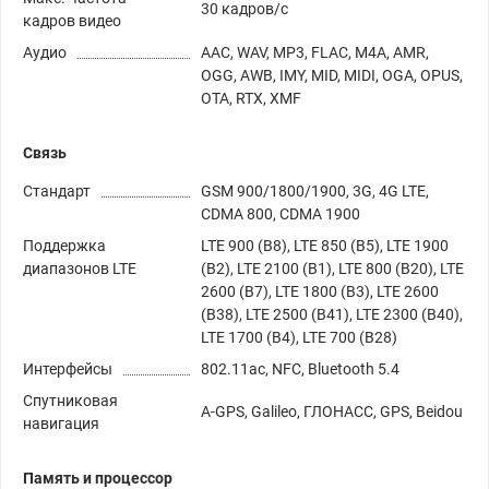
30 кадров/с
кадров видео
Аудио
AAC, WAV, MP3, FLAC, M4A, AMR,
OGG, AWB, IMY, MID, MIDI, OGA, OPUS,
OTA, RTX, XMF
Связь
Стандарт
GSM 900/1800/1900, 3G, 4G LTE,
CDMA 800, CDMA 1900
Поддержка
LTE 900 (B8), LTE 850 (B5), LTE 1900
диапазонов LTE
(B2), LTE 2100 (B1), LTE 800 (B20), LTE
2600 (B7), LTE 1800 (B3), LTE 2600
(B38), LTE 2500 (B41), LTE 2300 (B40),
LTE 1700 (B4), LTE 700 (B28)
Интерфейсы
802.11ac, NFC, Bluetooth 5.4
Спутниковая
A-GPS, Galileo, ГЛОНАСС, GPS, Beidou
навигация
Память и процессор