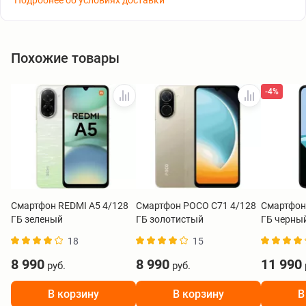
Подробнее об условиях доставки
Похожие товары
-4%
Смартфон REDMI A5 4/128
Смартфон POCO C71 4/128
Смартфон
ГБ зеленый
ГБ золотистый
ГБ черны
18
15
8 990
8 990
11 990
руб.
руб.
В корзину
В корзину
В