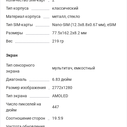
Количество SIM-карт
2
Тип корпуса
классический
Материал корпуса
металл, стекло
Тип SIM-карты
Nano-SIM (12.3x8.8x0.67 мм), eSIM
Размеры
77.5x162.2x8.2 мм
Вес
219 гр
Экран
Тип сенсорного
мультитач, емкостный
экрана
Диагональ
6.83 дюйм
Размер изображения
2772x1280
Тип экрана
AMOLED
Число пикселей на
447
дюйм
Соотношение сторон
19.5:9
Частота обновления