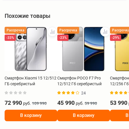
Похожие товары
Рассрочка
Рассрочка
Рассрочк
-33%
-23%
-29%
Смартфон Xiaomi 15 12/512
Смартфон POCO F7 Pro
Смартфон 
ГБ серебристый
12/512 Гб серебристый
12/256 Г
24
72 990
45 990
53 990
руб.
руб.
109 990
59 990
В корзину
В корзину
В