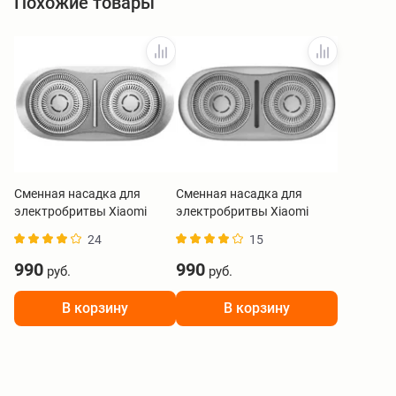
Похожие товары
Сменная насадка для
Сменная насадка для
электробритвы Xiaomi
электробритвы Xiaomi
Electric Shaver S200 серый
Electric Shaver S200
24
15
BHR9532GL
серебристый BHR9534GL
990
990
руб.
руб.
В корзину
В корзину