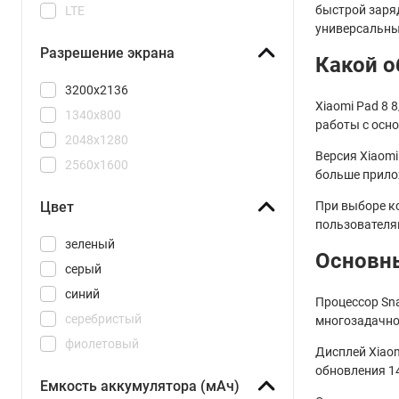
быстрой заря
LTE
универсальны
Разрешение экрана
Какой о
3200x2136
Xiaomi Pad 8 
1340x800
работы с осн
2048x1280
Версия Xiaom
2560x1600
больше прило
При выборе ко
Цвет
пользователя
зеленый
Основны
серый
синий
Процессор Sn
серебристый
многозадачно
фиолетовый
Дисплей Xiao
обновления 14
Емкость аккумулятора (мАч)