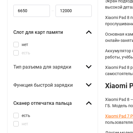
Экран подходи
высокой дета
–
Xiaomi Pad 8
прослушивани
Слот для карт памяти
Основная кам
онлайн-заняти
нет
Аккумулятор 
есть
работы, учёбы
Тип разъема для зарядки
Xiaomi Pad 8 
самостоятель
Xiaomi 
Функция быстрой зарядки
Xiaomi Pad 8 
Сканер отпечатка пальца
ГБ. Модель п
есть
Xiaomi Pad 7 P
пользователя
нет
Другие модел