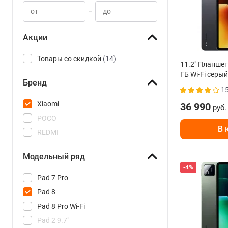
–
Акции
Товары со скидкой
(14)
11.2" Планшет
ГБ Wi-Fi серый
Бренд
1
Xiaomi
36 990
руб.
POCO
В 
REDMI
Модельный ряд
-4%
Pad 7 Pro
Pad 8
Pad 8 Pro Wi-Fi
Pad 2 9.7"