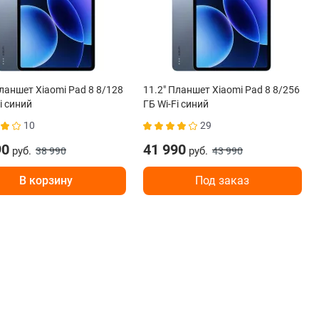
Планшет Xiaomi Pad 8 8/128
11.2" Планшет Xiaomi Pad 8 8/256
i синий
ГБ Wi-Fi синий
10
29
90
41 990
руб.
руб.
38 990
43 990
В корзину
Под заказ