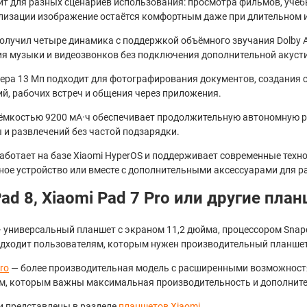
т для разных сценариев использования: просмотра фильмов, учёбы
лизации изображение остаётся комфортным даже при длительном 
 получил четыре динамика с поддержкой объёмного звучания Dolby
я музыки и видеозвонков без подключения дополнительной акуст
ера 13 Мп подходит для фотографирования документов, создания с
й, рабочих встреч и общения через приложения.
ёмкостью 9200 мА·ч обеспечивает продолжительную автономную ра
 и развлечений без частой подзарядки.
работает на базе Xiaomi HyperOS и поддерживает современные те
ное устройство или вместе с дополнительными аксессуарами для р
Pad 8, Xiaomi Pad 7 Pro или другие пла
— универсальный планшет с экраном 11,2 дюйма, процессором Snap
одходит пользователям, которым нужен производительный планшет 
ro
— более производительная модель с расширенными возможност
м, которым важны максимальная производительность и дополнит
и представлены в разделе
планшетов Xiaomi
.