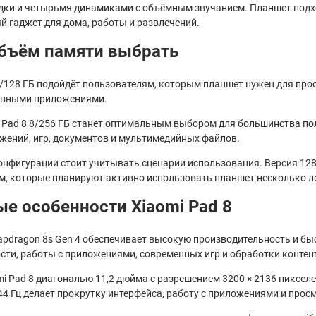
дки и четырьмя динамиками с объёмным звучанием. Планшет подх
й гаджет для дома, работы и развлечений.
бъём памяти выбрать
8/128 ГБ подойдёт пользователям, которым планшет нужен для прос
овными приложениями.
i Pad 8 8/256 ГБ станет оптимальным выбором для большинства п
жений, игр, документов и мультимедийных файлов.
нфигурации стоит учитывать сценарии использования. Версия 128 
м, которые планируют активно использовать планшет несколько ле
е особенности Xiaomi Pad 8
apdragon 8s Gen 4 обеспечивает высокую производительность и бы
сти, работы с приложениями, современных игр и обработки контен
mi Pad 8 диагональю 11,2 дюйма с разрешением 3200 × 2136 пиксе
4 Гц делает прокрутку интерфейса, работу с приложениями и прос