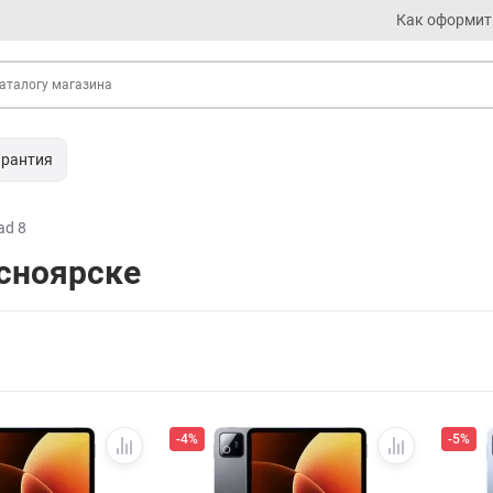
Как оформит
арантия
ad 8
асноярске
-4%
-5%