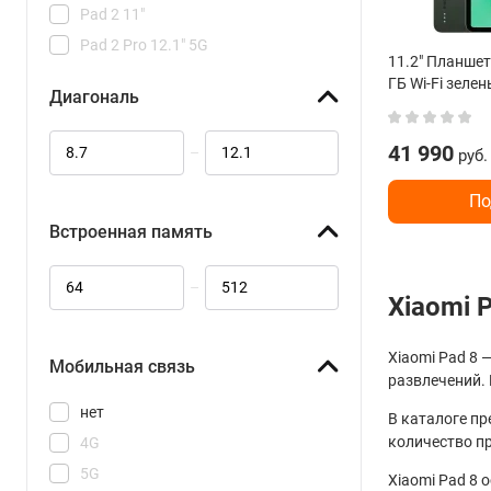
Pad 2 11"
Pad 2 Pro 12.1" 5G
11.2" Планшет
Pad 2 Pro 12.1" Wi-Fi
ГБ Wi-Fi зеле
Диагональ
Pad M1 Wi-Fi
Pad SE 8.7" 4G
41 990
–
руб.
Pad SE 8.7" Wi-Fi
По
Встроенная память
–
Xiaomi 
Xiaomi Pad 8
Мобильная связь
развлечений. 
нет
В каталоге пр
количество пр
4G
5G
Xiaomi Pad 8 