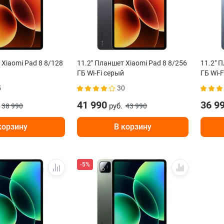
 Xiaomi Pad 8 8/128
11.2" Планшет Xiaomi Pad 8 8/256
11.2" 
ГБ Wi-Fi серый
ГБ Wi-F
5
30
41 990
36 9
руб.
38 990
43 990
корзину
В корзину
-5%